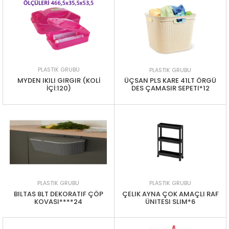
PLASTIK GRUBU
PLASTIK GRUBU
MYDEN IKILI GIRGIR (KOLİ
ÜÇSAN PLS KARE 41LT ÖRGÜ
İÇİ:120)
DES ÇAMASIR SEPETI*12
PLASTIK GRUBU
PLASTIK GRUBU
BILTAS 8LT DEKORATIF ÇÖP
ÇELIK AYNA ÇOK AMAÇLI RAF
KOVASI****24
ÜNITESI SLIM*6