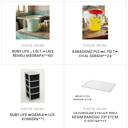
PLASTIK GRUBU
PLASTIK GRUBU
RUBY LIFE↔️1,5LT ⏩LALE
KARADENİZ PLS ➡️1,75LT⬅️
RENKLI MASRAPA**60
OVAL SÜRAHI**24
PLASTIK GRUBU
PLASTIK GRUBU
DOGRULAR EVELÜX 5NO
RUBY LIFE ➡️DAMLA⬅️ LÜX
KESIM PANOSU 23*37CM
KOMIDIN**1
0,50CM**17