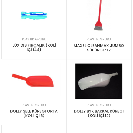
PLASTIK GRUBU
PLASTIK GRUBU
LÜX DIS FIRÇALIK (KOLİ
MAXEL CLEANMAX JUMBO
İÇİ:144)
SÜPÜRGE*12
PLASTIK GRUBU
PLASTIK GRUBU
DOLLY SELE KÜREGI ORTA
DOLLY BYK BAKKAL KÜREGI
(KOLİ İÇİ:6)
(KOLİ İÇİ:12)