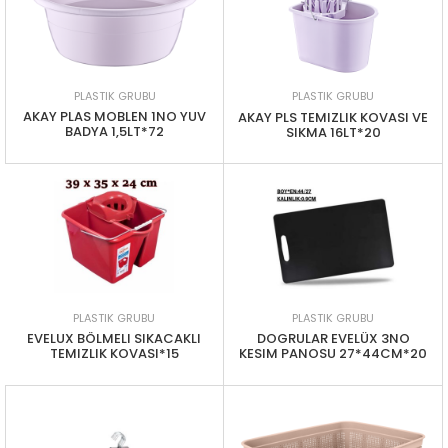
PLASTIK GRUBU
PLASTIK GRUBU
AKAY PLAS MOBLEN 1NO YUV
AKAY PLS TEMIZLIK KOVASI VE
BADYA 1,5LT*72
SIKMA 16LT*20
PLASTIK GRUBU
PLASTIK GRUBU
EVELUX BÖLMELI SIKACAKLI
DOGRULAR EVELÜX 3NO
TEMIZLIK KOVASI*15
KESIM PANOSU 27*44CM*20