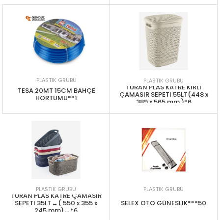
PLASTIK GRUBU
PLASTIK GRUBU
TURAN PLAS KATRE KIRLI
TESA 20MT 15CM BAHÇE
ÇAMASIR SEPETI 55LT(448 x
HORTUMU**1
389 x 565 mm )*6
PLASTIK GRUBU
PLASTIK GRUBU
TURAN PLAS KATRE ÇAMASIR
SEPETI 35LT↔️( 550 x 355 x
SELEX OTO GÜNESLIK***50
245 mm)↔️*6