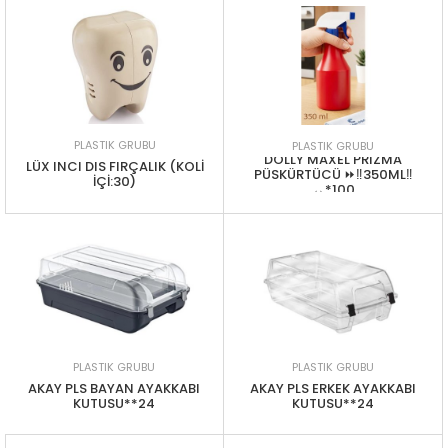
PLASTIK GRUBU
PLASTIK GRUBU
DOLLY MAXEL PRIZMA
LÜX INCI DIS FIRÇALIK (KOLİ
PÜSKÜRTÜCÜ ⏩‼️350ML‼️
İÇİ:30)
↔️*100
PLASTIK GRUBU
PLASTIK GRUBU
AKAY PLS BAYAN AYAKKABI
AKAY PLS ERKEK AYAKKABI
KUTUSU**24
KUTUSU**24