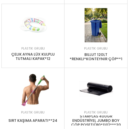
PLASTIK GRUBU
PLASTIK GRUBU
ÇELIK AYNA LÜX KULPLU
BILLUT 120LT
TUTMALI KAPAK*12
*RENKLI*KONTEYNIR ÇÖP**1
PLASTIK GRUBU
PLASTIK GRUBU
STARPLAS 400GR
SIRT KAŞIMA APARATI**24
ENDÜSTRİYEL JUMBO BOY
ÇÖP POSETI(80*110)***20